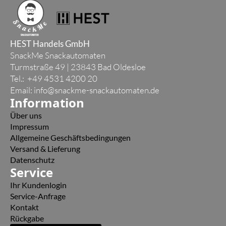
HEST Handels GmbH
SnackMe Snackautomaten
Turmstraße 49 | 23843 Bad Oldesloe
Tel.: +49 4531 4200 20
Email:
info@snackme-snackautomaten.de
Information
Über uns
Impressum
Allgemeine Geschäftsbedingungen
Versand & Lieferung
Datenschutz
Service
Ihr Kundenlogin
Service-Anfrage
Kontakt
Rückgabe