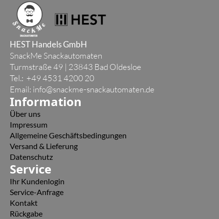
HEST Handels GmbH
SnackMe Snackautomaten
Turmstraße 49 | 23843 Bad Oldesloe
Tel.: +49 4531 4200 20
Email:
info@snackme-snackautomaten.de
Information
Über uns
Impressum
Allgemeine Geschäftsbedingungen
Versand & Lieferung
Datenschutz
Service
Ihr Kundenlogin
Service-Anfrage
Kontakt
Rückgabe