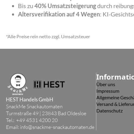
Bis zu
40% Umsatzsteigerung
durch reibung
Altersverifikation auf 4 Wegen
: KI-Gesicht
*Alle Preise rein netto zzgl. Umsatzsteuer
Informati
Über uns
Impressum
Allgemeine Gesch
HEST Handels GmbH
Versand & Lieferu
SnackMe Snackautomaten
Datenschutz
Turmstraße 49 | 23843 Bad Oldesloe
Tel.: +49 4531 4200 20
Email:
info@snackme-snackautomaten.de