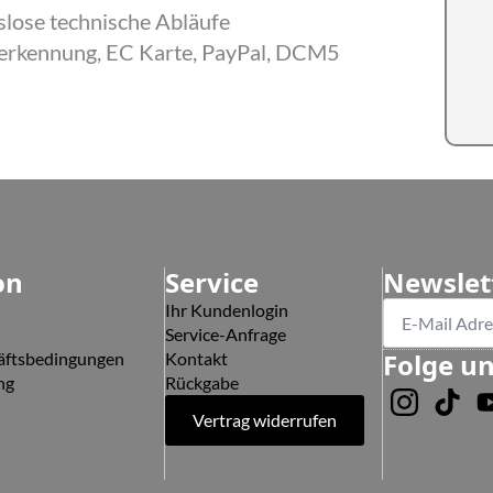
slose technische Abläufe
serkennung, EC Karte, PayPal, DCM5
on
Service
Newslet
Ihr Kundenlogin
Service-Anfrage
Folge u
äftsbedingungen
Kontakt
ng
Rückgabe
Vertrag widerrufen