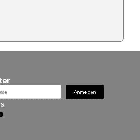
ter
Anmelden
ns