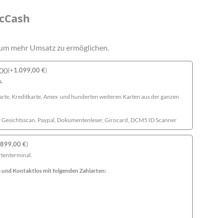
icCash
um mehr Umsatz zu ermöglichen.
00
(
+
1.099,00
€
)
s.
arte, Kreditkarte, Amex und hunderten weiteren Karten aus der ganzen
r Gesichtsscan, Paypal, Dokumentenleser, Girocard, DCM5 ID Scanner
899,00
€
)
rtenterminal.
 und Kontaktlos mit folgenden Zahlarten: