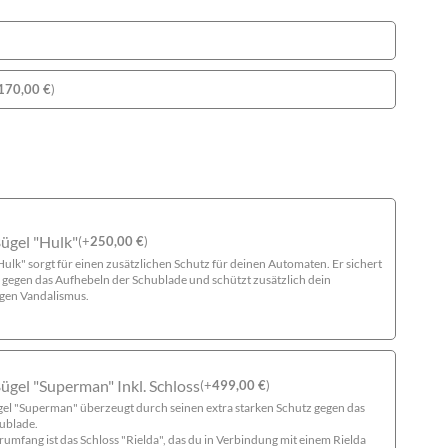
170,00
€
)
Bügel "Hulk"
(
+
250,00
€
)
ulk" sorgt für einen zusätzlichen Schutz für deinen Automaten. Er sichert
gegen das Aufhebeln der Schublade und schützt zusätzlich dein
egen Vandalismus.
ügel "Superman" Inkl. Schloss
(
+
499,00
€
)
gel "Superman" überzeugt durch seinen extra starken Schutz gegen das
ublade.
erumfang ist das Schloss "Rielda", das du in Verbindung mit einem Rielda