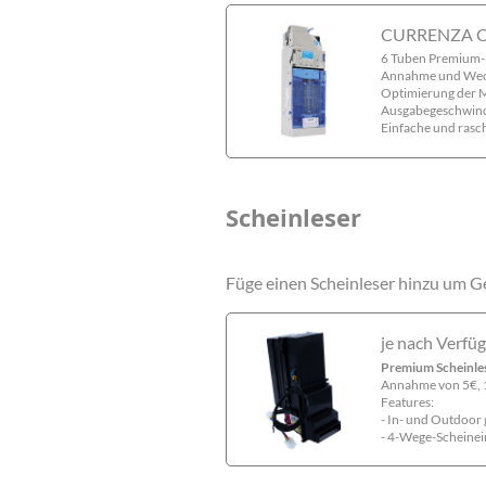
CURRENZA 
6 Tuben Premium
Annahme und Wechs
Optimierung der 
Ausgabegeschwindi
Einfache und rasc
Scheinleser
Füge einen Scheinleser hinzu um Ge
je nach Verfü
Premium Scheinle
Annahme von 5€, 
Features:
- In- und Outdoor 
- 4-Wege-Scheinei