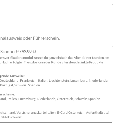
onalausweis oder Führerschein.
Scanner
(
+
749,00
€
)
rsverifikationsmodul kannst du ganz einfach das Alter deiner Kunden am
 Nach erfolgter Freigabe kann der Kunde altersbeschränkte Produkte
lgende Ausweise:
 Deutschland, Frankreich, Italien, Liechtenstein, Luxemburg, Niederlande,
 Portugal, Schweiz, Spanien.
erscheine:
and, Italien, Luxemburg, Niederlande, Österreich, Schweiz, Spanien.
eutschland, Versicherungskarte Italien, E-Card Österreich, Aufenthaltstitel
tstitel Schweiz