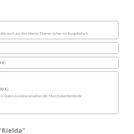
dukte auch aus den oberen Ebenen sicher ins Ausgabefach.
0
€
)
,00
€
)
EX-Daten & online einsehen der Münztubenbestände
"Rielda"