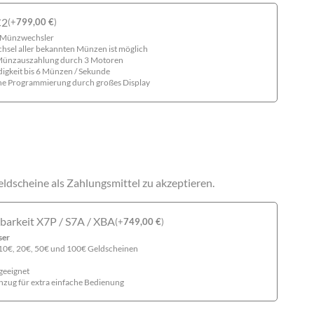
C2
(
+
799,00
€
)
-Münzwechsler
el aller bekannten Münzen ist möglich
Münzauszahlung durch 3 Motoren
gkeit bis 6 Münzen / Sekunde
he Programmierung durch großes Display
ldscheine als Zahlungsmittel zu akzeptieren.
gbarkeit X7P / S7A / XBA
(
+
749,00
€
)
ser
10€, 20€, 50€ und 100€ Geldscheinen
geeignet
nzug für extra einfache Bedienung