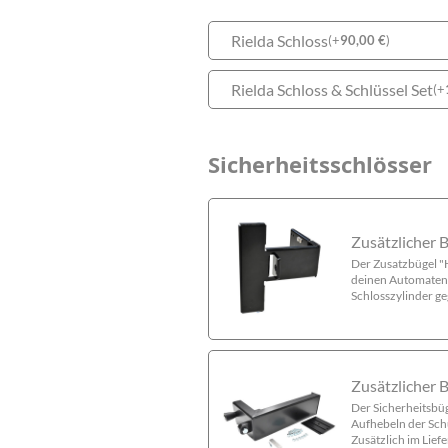
Rielda Schloss
(
+
90,00
€
)
Rielda Schloss & Schlüssel Set
(
+
Sicherheitsschlösser
Zusätzlicher 
Der Zusatzbügel "H
deinen Automaten 
Schlosszylinder g
Zusätzlicher B
Der Sicherheitsbü
Aufhebeln der Sch
Zusätzlich im Lief