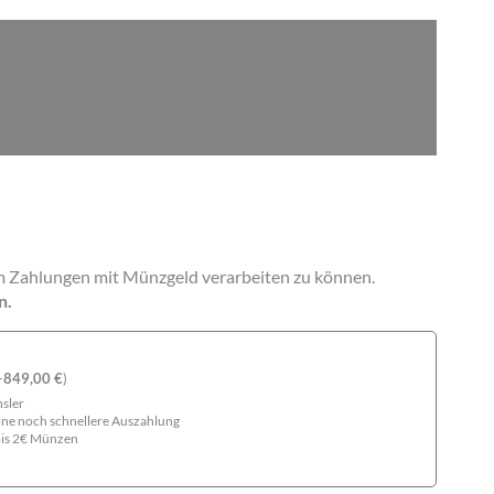
 Zahlungen mit Münzgeld verarbeiten zu können.
n.
+
849,00
€
)
sler
ine noch schnellere Auszahlung
 bis 2€ Münzen