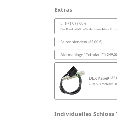
Extras
Lift
(
+
1.099,00
€
)
Der Produktlift befördert sensiblere Pro
Seitenblenden
(
+
65,00
€
)
Alarmanlage "Extralaut"
(
+
249,0
DEX Kabel
(
+
35
Zum Auslesen der D
Individuelles Schloss 