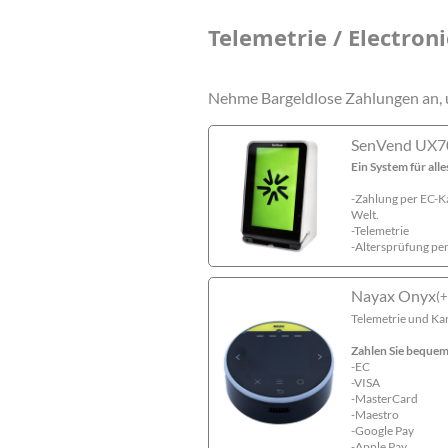
Telemetrie / Electron
Nehme Bargeldlose Zahlungen an, 
SenVend UX7
Ein System für alle
-Zahlung per EC-K
Welt.
-Telemetrie
-Altersprüfung pe
Nayax Onyx
(
+
Telemetrie und Ka
Zahlen Sie bequem
-EC
-VISA
-MasterCard
-Maestro
-Google Pay
-Apple Pay