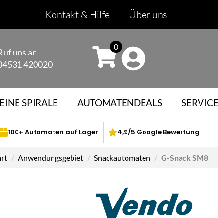
Kontakt & Hilfe
Über uns
0
Ruf uns an
04531 420020
EINE SPIRALE
AUTOMATENDEALS
SERVIC
100+ Automaten auf Lager
4,9/5 Google Bewertung
art
Anwendungsgebiet
Snackautomaten
G-Snack SM8