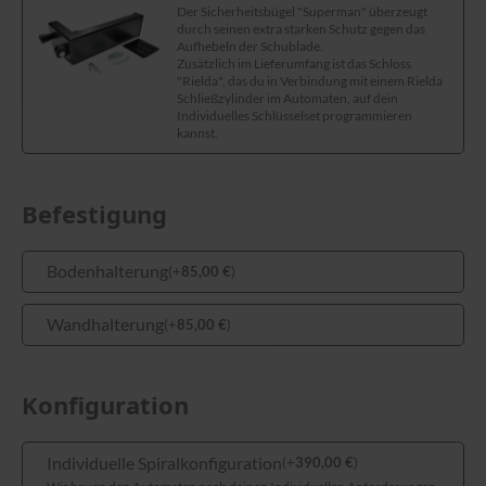
Der Sicherheitsbügel "Superman" überzeugt
durch seinen extra starken Schutz gegen das
Aufhebeln der Schublade.
Zusätzlich im Lieferumfang ist das Schloss
"Rielda", das du in Verbindung mit einem Rielda
Schließzylinder im Automaten, auf dein
Individuelles Schlüsselset programmieren
kannst.
Befestigung
Bodenhalterung
(
+
85,00
€
)
Wandhalterung
(
+
85,00
€
)
Konfiguration
Individuelle Spiralkonfiguration
(
+
390,00
€
)