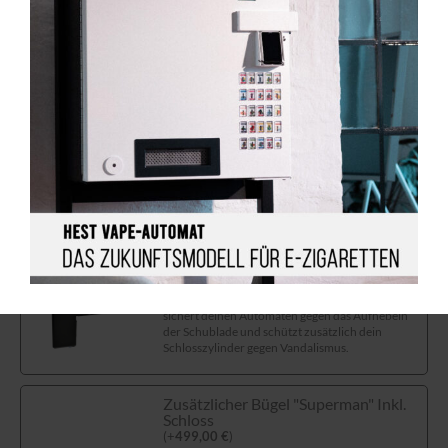
Individuelles Schloss "Rielda"
Rielda Schloss
(
+
90,00
€
)
Rielda Schloss & Schlüssel Set
(
+
170,00
€
)
Sicherheitsschlösser
Zusätzlicher Bügel "Hulk"
(
+
250,00
€
)
Der Zusatzbügel "Hulk" sorgt für einen
zusätzlichen Schutz für deinen Automaten. Er
sichert deinen Automaten gegen das Aufhebeln
der Schublade und schützt zusätzlich dein
Schlosszylinder gegen Vandalismus.
Zusätzlicher Bügel "Superman" Inkl.
Schloss
(
+
499,00
€
)