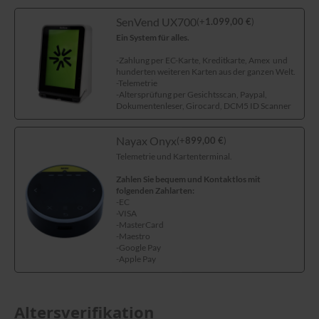
SenVend UX700
(
+
1.099,00
€
)
Ein System für alles.
-Zahlung per EC-Karte, Kreditkarte, Amex und
hunderten weiteren Karten aus der ganzen Welt.
-Telemetrie
-Altersprüfung per Gesichtsscan, Paypal,
Dokumentenleser, Girocard, DCM5 ID Scanner
Nayax Onyx
(
+
899,00
€
)
Telemetrie und Kartenterminal.
Zahlen Sie bequem und Kontaktlos mit
folgenden Zahlarten:
-EC
-VISA
-MasterCard
-Maestro
-Google Pay
-Apple Pay
Altersverifikation