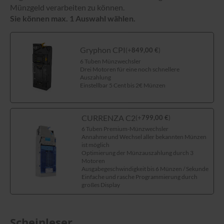
Münzgeld verarbeiten zu können.
Sie können max. 1 Auswahl wählen.
Gryphon CPI
(
+
849,00
€
)
6 Tuben Münzwechsler
Drei Motoren für eine noch schnellere
Auszahlung
Einstellbar 5 Cent bis 2€ Münzen
CURRENZA C2
(
+
799,00
€
)
6 Tuben Premium-Münzwechsler
Annahme und Wechsel aller bekannten Münzen
ist möglich
Optimierung der Münzauszahlung durch 3
Motoren
Ausgabegeschwindigkeit bis 6 Münzen / Sekunde
Einfache und rasche Programmierung durch
großes Display
Scheinleser