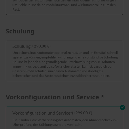
Wir bauen den Automaten nach deinen Individuellen Anforderungen
um. Schicke uns deine Produktauswahl und wir kümmern uns um den
Rest.
Schulung
Schulung
(
+
290,00
€
)
Um deinen Snackautomaten optimal zu nutzen und im Ernstfall schnell
agieren zu können, empfehlen wir dringend eine vollständige Schulung.
Bei uns ist jedoch eine grundlegende Ersteinweisung von 10 Minuten
immer inklusive, damit du sofort sicher starten kannst. Lass dich von
unseren Profis schulen, um deinen Automaten vollständig zu
beherrschen und das Beste aus deiner Investition herauszuholen.
Vorkonfiguration und Service
*
Vorkonfiguration und Service
*
(
+
999,00
€
)
Ein-/Umbau, die Vorbereitung des Automaten, den Abnahmecheck inkl.
Überprüfung der Kühlung sowie die Vorfracht.