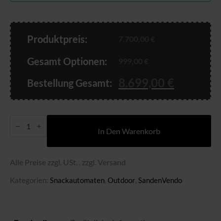
Produktpreis:
7.700,00
€
Gesamt Optionen:
999,00
€
8.699,00
€
Bestellung Gesamt:
G-
Snack
In Den Warenkorb
SM8
OD
Menge
Alle Preise zzgl. USt. , zzgl. Versand
Kategorien:
Snackautomaten
,
Outdoor
,
SandenVendo