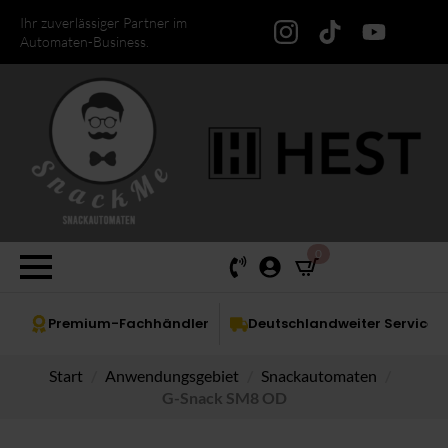
Ihr zuverlässiger Partner im
Automaten-Business.
0
Premium-Fachhändler
Deutschlandweiter Service
Start
Anwendungsgebiet
Snackautomaten
G-Snack SM8 OD