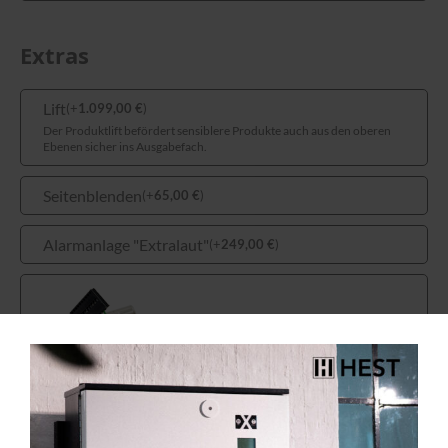
Extras
Lift
(
+
1.099,00
€
)
Der Produktlift befördert sensiblere Produkte auch aus den oberen
Ebenen sicher ins Ausgabefach.
Seitenblenden
(
+
65,00
€
)
Alarmanlage "Extralaut"
(
+
249,00
€
)
DEX Kabel
(
+
35,00
€
)
Zum Auslesen der DEX-Daten & online einsehen
der Münztubenbestände